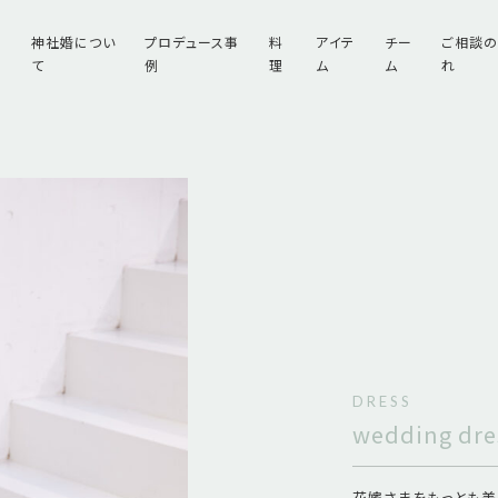
神社婚につい
プロデュース事
料
アイテ
チー
ご相談
て
例
理
ム
ム
れ
DRESS
wedding dre
花嫁さまをもっとも美