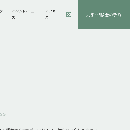
の流
イベント・ニュー
アクセ
見学・相談会の予約
ス
ス
ss
しく輝かせるウェディングドレス 清らかな白に包まれた