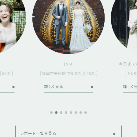
ie
今日までの軌跡と、これから。
プルヌス
40名
IMURI ｜ イムリ
50名
詳しく見る
詳
レポート一覧を見る