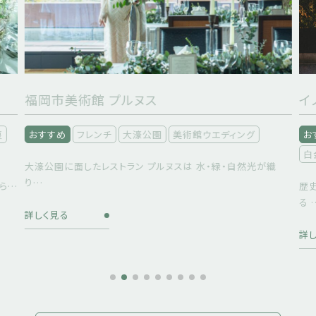
イノベーティブ・フレンチ ワタハン
グ
おすすめ
イノベーティブフレンチ
一軒家貸切
日本庭園
白金
光が織
歴史の持つ重厚感から 本質を見極め取り出してシンプルにす
る …
詳しく見る