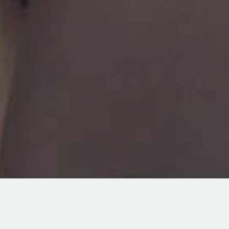
TOPICS
8/22(土)【IMURI／スペシャルfair】この日だけの限定