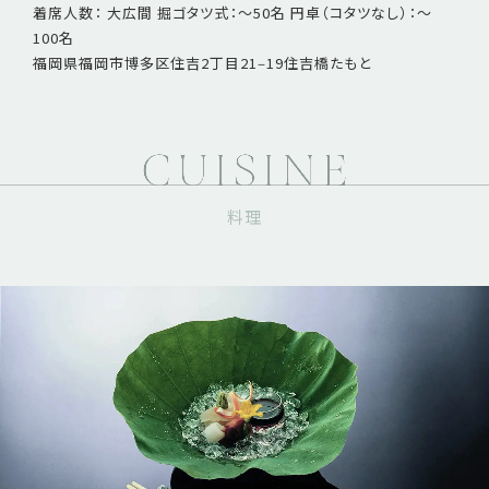
着席人数： 大広間 掘ゴタツ式：〜50名 円卓（コタツなし）：〜
100名
福岡県福岡市博多区住吉2丁目21‒19住吉橋たもと
料理