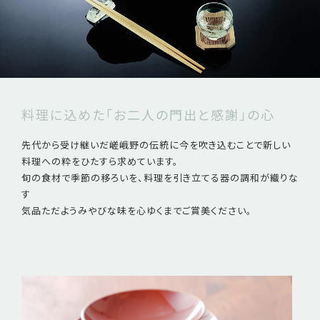
料理に込めた「お二人の門出と感謝」の心
先代から受け継いだ嵯峨野の伝統に今を吹き込むことで新しい
料理への粋をひたすら求めています。
旬の食材で季節の移ろいを、料理を引き立てる器の調和が織りな
す
気品ただようみやびな味を心ゆくまでご賞美ください。