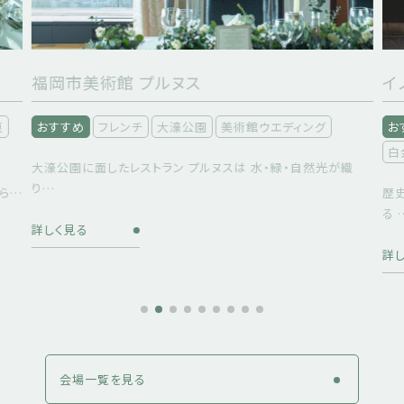
市美術館 プルヌス
イノベーティ
すめ
フレンチ
大濠公園
美術館ウエディング
おすすめ
イ
白金
園に面したレストラン プルヌスは 水・緑・自然光が織
歴史の持つ重厚
る …
く見る
詳しく見る
会場一覧を見る