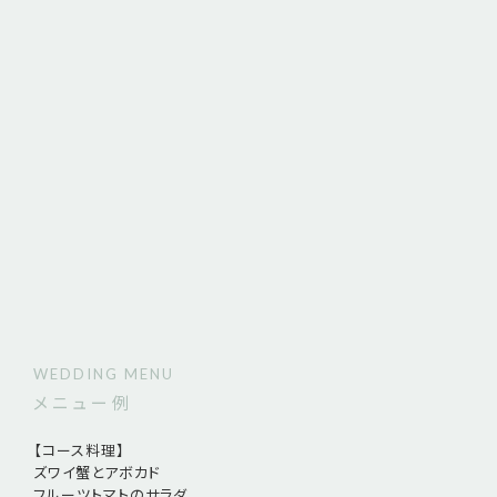
WEDDING MENU
メニュー例
【コース料理】
ズワイ蟹とアボカド
フルーツトマトのサラダ