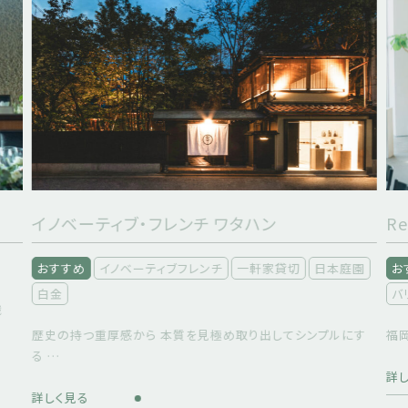
イノベーティブ・フレンチ ワタハン
Re
おすすめ
イノベーティブフレンチ
一軒家貸切
日本庭園
お
白金
バ
織
歴史の持つ重厚感から 本質を見極め取り出してシンプルにす
福岡
る …
詳
詳しく見る