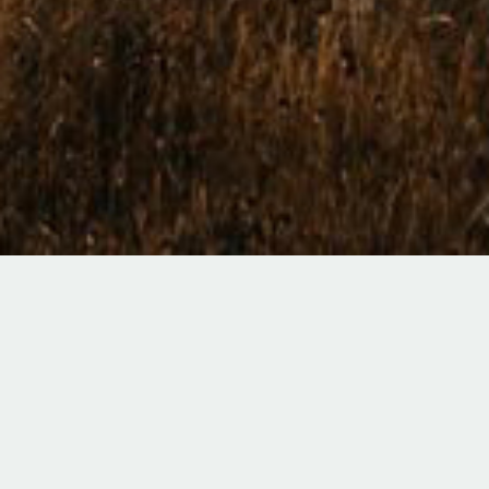
TOPICS
8/22(土)【IMURI／スペシャルfair】この日だけの限定
特典＆豪華試食をご用意
【8月限定】人気レストランの無料コース試食＆見学イベ
ント開催