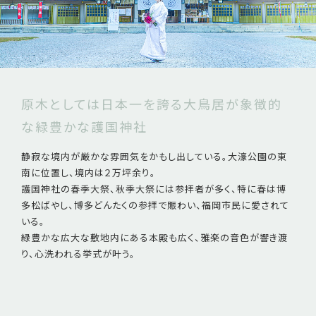
原木としては日本一を誇る大鳥居が象徴的
な緑豊かな護国神社
静寂な境内が厳かな雰囲気をかもし出している。大濠公園の東
南に位置し、境内は２万坪余り。
護国神社の春季大祭、秋季大祭には参拝者が多く、特に春は博
多松ばやし、博多どんたくの参拝で賑わい、福岡市民に愛されて
いる。
緑豊かな広大な敷地内にある本殿も広く、雅楽の音色が響き渡
り、心洗われる挙式が叶う。