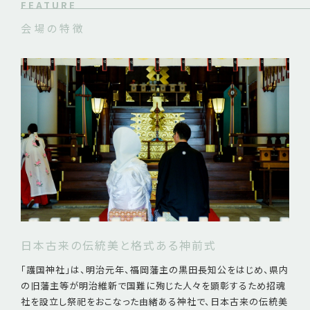
FEATURE
会場の特徴
日本古来の伝統美と格式ある神前式
「護国神社」は、明治元年、福岡藩主の黒田長知公をはじめ、県内
の旧藩主等が明治維新で国難に殉じた人々を顕彰するため招魂
社を設立し祭祀をおこなった由緒ある神社で、日本古来の伝統美