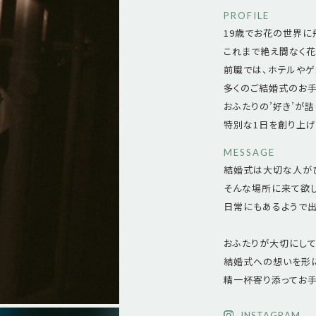
PROFILE
19歳でお花の世界に
これまで絶え間なく花
前職では、ホテルやゲ
多くのご結婚式のお手
おふたりの’好き’が
特別な1日を創り上げ
MESSAGE
結婚式は大切な人が
そんな場所に来て欲
日常にもあるようで
おふたりが大切にして
結婚式への想いを形
精一杯寄り添ってお
INSTAGRAM