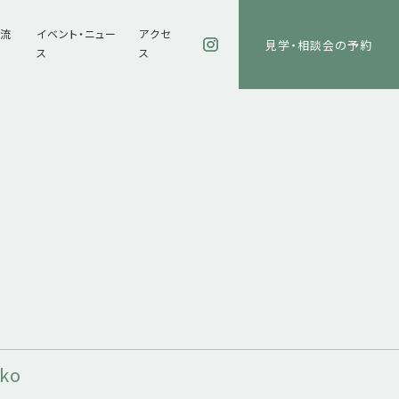
の流
イベント・ニュー
アクセ
見学・相談会の予約
ス
ス
ko